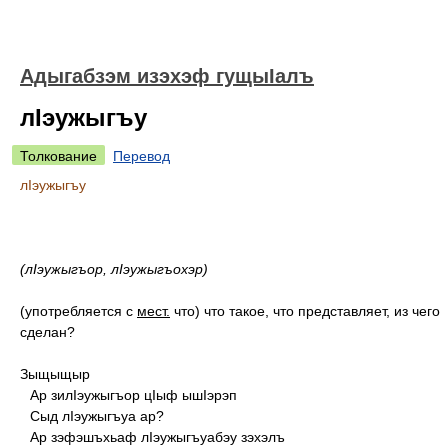
Адыгабзэм изэхэф гущыIалъ
лIэужыгъу
Толкование
Перевод
лIэужыгъу
(лIэужыгъор, лIэужыгъохэр)
(употребляется с
мест.
что) что такое, что представляет, из чего
сделан?
Зыщыщыр
Ар зилIэужыгъор цIыф ышIэрэп
Сыд лIэужыгъуа ар?
Ар зэфэшъхьаф лIэужыгъуабэу зэхэлъ