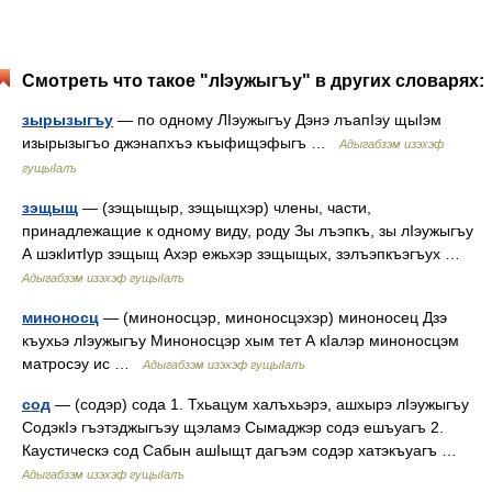
Смотреть что такое "лIэужыгъу" в других словарях:
зырызыгъу
— по одному ЛIэужыгъу Дэнэ лъапIэу щыIэм
изырызыгъо джэнапхъэ къыфищэфыгъ …
Адыгабзэм изэхэф
гущыIалъ
зэщыщ
— (зэщыщыр, зэщыщхэр) члены, части,
принадлежащие к одному виду, роду Зы лъэпкъ, зы лIэужыгъу
А шэкIитIур зэщыщ Ахэр ежьхэр зэщыщых, зэлъэпкъэгъух …
Адыгабзэм изэхэф гущыIалъ
миноносц
— (миноносцэр, миноносцэхэр) миноносец Дзэ
къухьэ лIэужыгъу Миноносцэр хым тет А кIалэр миноносцэм
матросэу ис …
Адыгабзэм изэхэф гущыIалъ
сод
— (содэр) сода 1. Тхьацум халъхьэрэ, ашхырэ лIэужыгъу
СодэкIэ гъэтэджыгъэу щэламэ Сымаджэр содэ ешъуагъ 2.
Каустическэ сод Сабын ашIыщт дагъэм содэр хатэкъуагъ …
Адыгабзэм изэхэф гущыIалъ