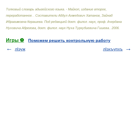
Толковый словарь адыгейского языка. - Майкоп, издание второе,
переработанное.
.
Составители Абдул Ахмедович Хатанов, Зайнаб
Ибрагимовна Керашева. Под редакцией докт. филол. наук, проф. Ачердана
Нуховича Абрегова, докт. филол. наук Нуха Туркубиевича Гишева.
.
2006
.
Игры ⚽
Поможем решить контрольную работу
лIэуж
лIэхъупхъ